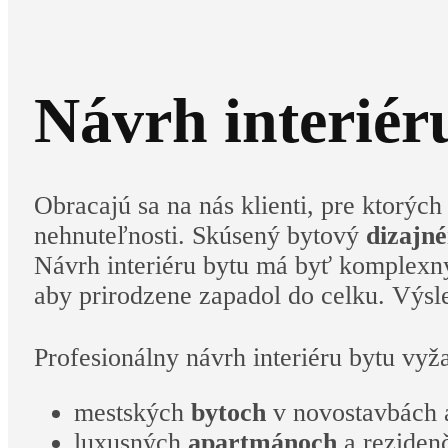
Návrh interiéru
Obracajú sa na nás klienti, pre ktorýc
nehnuteľnosti. Skúsený bytový
dizajné
Návrh interiéru bytu má byť komplexn
aby prirodzene zapadol do celku. Výsle
Profesionálny návrh interiéru bytu vyža
mestských
bytoch
v novostavbách a
luxusných
apartmánoch
a reziden