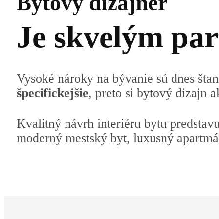
Bytový dizajnér
Je skvelým pa
Vysoké nároky na bývanie sú dnes štan
špecifickejšie
, preto si bytový dizajn 
Kvalitný návrh interiéru bytu predstav
moderný mestský byt, luxusný apartmá