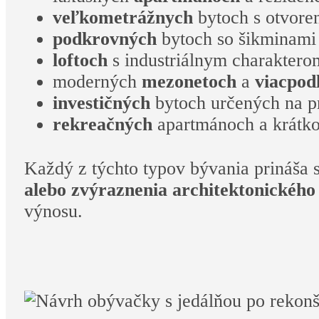
veľkometrážnych
bytoch s otvore
podkrovných
bytoch so šikminami 
loftoch
s industriálnym charakter
moderných
mezonetoch
a
viacpod
investičných
bytoch určených na p
rekreačných
apartmánoch a krátk
Každý z týchto typov bývania prináša s
alebo zvýraznenia architektonického
výnosu.