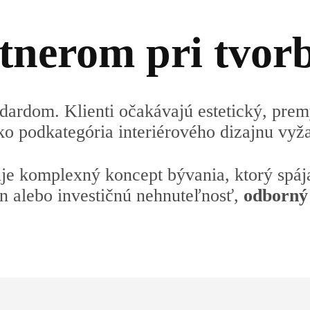
rtnerom pri tvor
dardom. Klienti očakávajú estetický, prem
ako podkategória interiérového dizajnu vyž
uje komplexný koncept bývania, ktorý spája
n alebo investičnú nehnuteľnosť,
odborný 