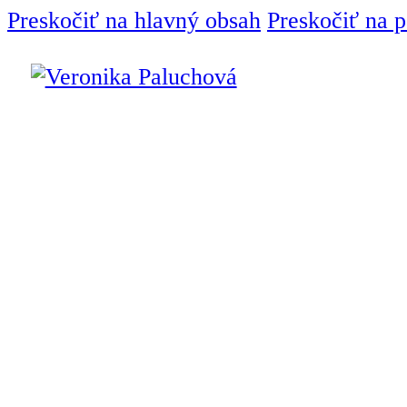
Preskočiť na hlavný obsah
Preskočiť na p
Úvod
Interiérový dizajnér
Služby
Interiérový dizajn
Návrh interiéru
Bytový dizajn
Projekty
Produkty