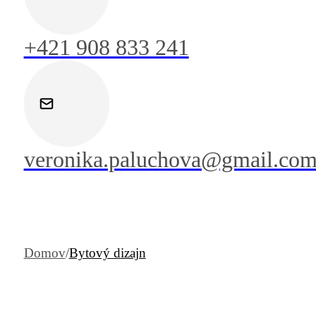
+421 908 833 241
veronika.paluchova@gmail.co
Domov
/
Bytový dizajn