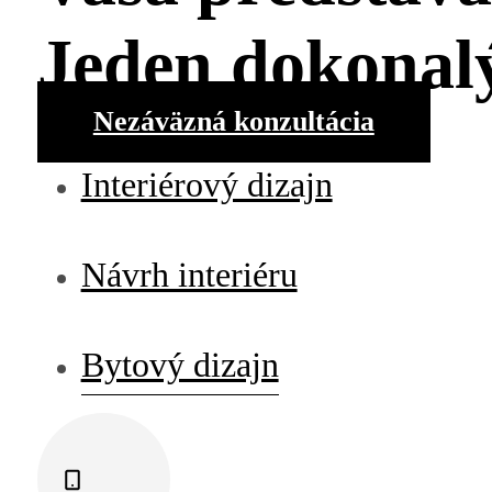
Jeden dokonalý 
Nezáväzná konzultácia
Interiérový dizajn
Návrh interiéru
Bytový dizajn