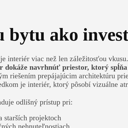
 bytu ako investí
h je interiér viac než len záležitosťou vk
r dokáže navrhnúť priestor, ktorý spĺňa
ým riešením prepájajúcim architektúru pr
dkom je interiér, ktorý pôsobí vizuálne at
duje odlišný prístup pri:
 starších projektoch
čných nehnuteľnostiach