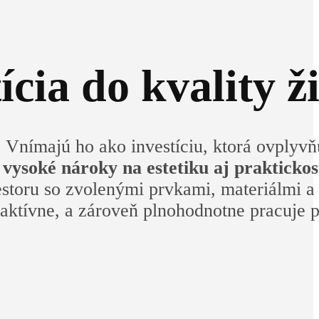
cia do kvality ž
usu. Vnímajú ho ako investíciu, ktorá ovpl
 vysoké nároky na estetiku aj prakticko
iestoru so zvolenými prvkami, materiálmi
raktívne, a zároveň plnohodnotne pracuje 