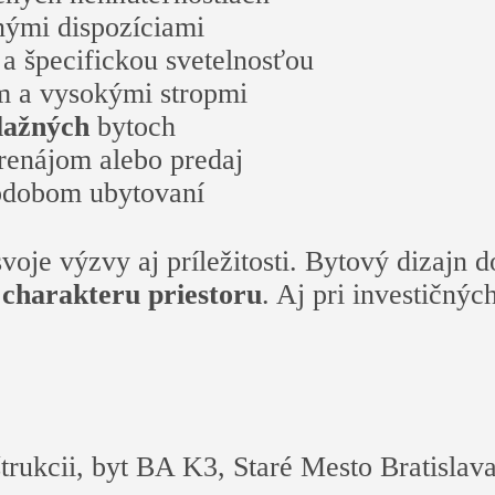
nými dispozíciami
a špecifickou svetelnosťou
om a vysokými stropmi
lažných
bytoch
renájom alebo predaj
odobom ubytovaní
voje výzvy aj príležitosti. Bytový dizajn d
 charakteru priestoru
. Aj pri investičný