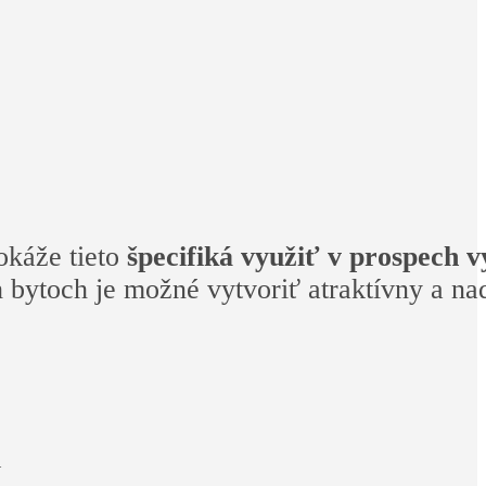
okáže tieto
špecifiká využiť v prospech v
ch bytoch je možné vytvoriť atraktívny a n