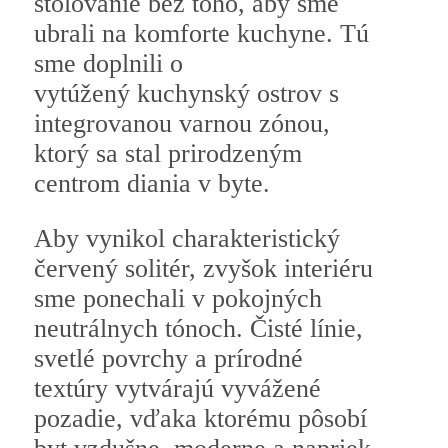
stolovanie bez toho, aby sme
ubrali na komforte kuchyne. Tú
sme doplnili o
vytúžený kuchynský ostrov s
integrovanou varnou zónou,
ktorý sa stal prirodzeným
centrom diania v byte.
Aby vynikol charakteristický
červený solitér, zvyšok interiéru
sme ponechali v pokojných
neutrálnych tónoch. Čisté línie,
svetlé povrchy a prírodné
textúry vytvárajú vyvážené
pozadie, vďaka ktorému pôsobí