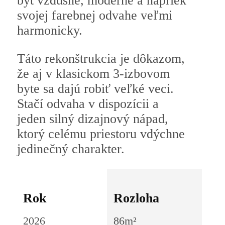
byt vzdušne, moderne a napriek
svojej farebnej odvahe veľmi
harmonicky.
Táto rekonštrukcia je dôkazom,
že aj v klasickom 3-izbovom
byte sa dajú robiť veľké veci.
Stačí odvaha v dispozícii a
jeden silný dizajnový nápad,
ktorý celému priestoru vdýchne
jedinečný charakter.
Rok
Rozloha
2026
86m²