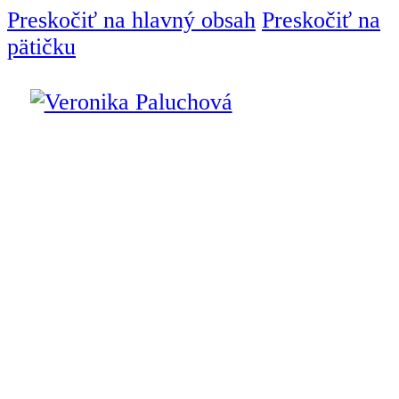
Preskočiť na hlavný obsah
Preskočiť na
pätičku
Úvod
Interiérový dizajnér
Služby
Interiérový
dizajn
Návrh interiéru
Bytový dizajn