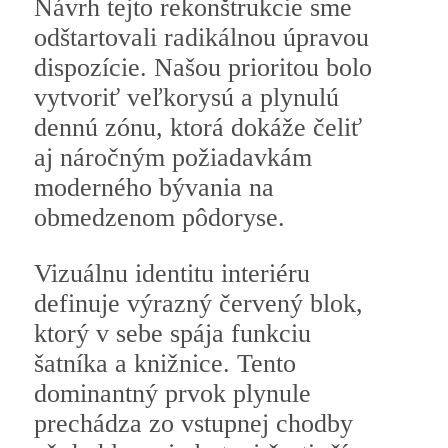
Návrh tejto rekonštrukcie sme
odštartovali radikálnou úpravou
dispozície. Našou prioritou bolo
vytvoriť veľkorysú a plynulú
dennú zónu, ktorá dokáže čeliť
aj náročným požiadavkám
moderného bývania na
obmedzenom pôdoryse.
Vizuálnu identitu interiéru
definuje výrazný červený blok,
ktorý v sebe spája funkciu
šatníka a knižnice. Tento
dominantný prvok plynule
prechádza zo vstupnej chodby