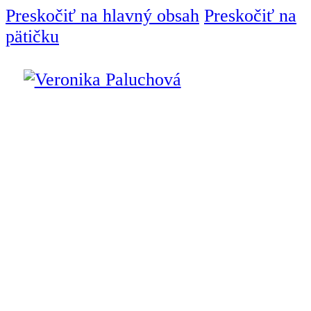
Preskočiť na hlavný obsah
Preskočiť na
pätičku
Úvod
Interiérový dizajnér
Služby
Interiérový
dizajn
Návrh interiéru
Bytový dizajn