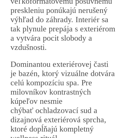
veľkoformátovému posuvnému
preskleniu ponúkajú nerušený
výhľad do záhrady. Interiér sa
tak plynule prepája s exteriérom
a vytvára pocit slobody a
vzdušnosti.
Dominantou exteriérovej časti
je bazén, ktorý vizuálne dotvára
celú kompozíciu spa. Pre
milovníkov kontrastných
kúpeľov nesmie
chýbať ochladzovací sud a
dizajnová exteriérová sprcha,
ktoré dopĺňajú kompletný