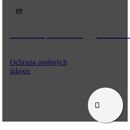
veronika.paluchova@gmail.co
© 2026 Veronika Paluchová
Ochrana osobných
údajov
Cookies nastavenia