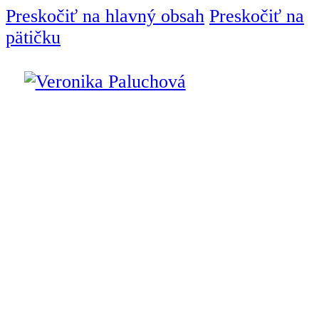
Preskočiť na hlavný obsah
Preskočiť na
pätičku
Úvod
Interiérový dizajnér
Služby
Interiérový
dizajn
Návrh interiéru
Bytový dizajn