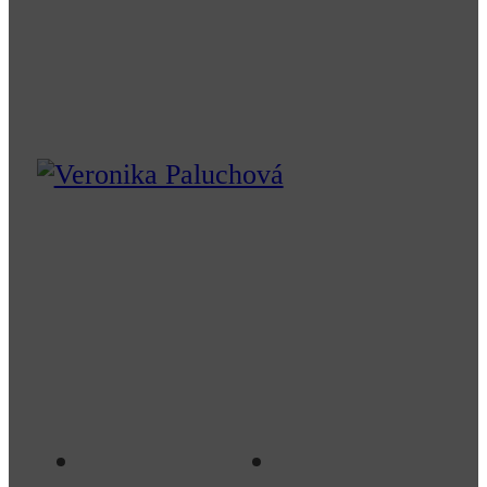
Naše dizajnové štúdio prenáša
odbornosť, profesionalitu a
kreativitu do tých najkrajších
projektov nadčasového dizajnu
pre interiéry Vašich snov.
Interiérový
Projekty