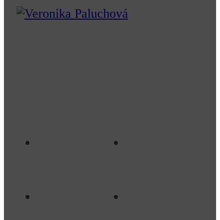
Naše dizajnové štúdio prenáša
odbornosť, profesionalitu a
kreativitu do tých najkrajších
projektov nadčasového dizajnu
pre interiéry Vašich snov.
Interiérový
Projekty
dizajn
Návrh
Produkty
interiéru