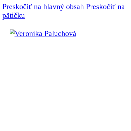
Preskočiť na hlavný obsah
Preskočiť na
pätičku
Úvod
Interiérový dizajnér
Služby
Interiérový
dizajn
Návrh interiéru
Bytový dizajn