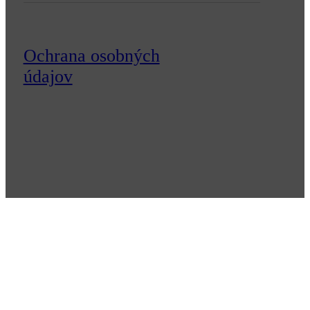
© 2026 Veronika Paluchová
Ochrana osobných
údajov
Cookies nastavenia