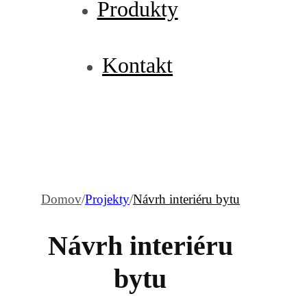
Produkty
Kontakt
Domov
/
Projekty
/
Návrh interiéru bytu
Návrh interiéru
bytu